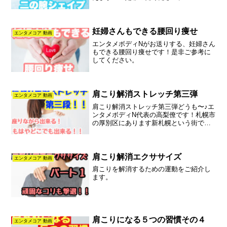
妊婦さんもできる腰回り痩せ
エンタメコア 動画
エンタメボディNがお送りする、妊婦さん
もできる腰回り痩せです！是非ご参考に
してください。
肩こり解消ストレッチ第三弾
エンタメコア 動画
肩こり解消ストレッチ第三弾どうも〜♪エ
ンタメボディN代表の高梨僚です！札幌市
の厚別区にあります新札幌という街で、
ピラティスや整体を行い健康のお手伝い
を行っております。ピラティスについて
詳しく知りたい方は、こちらの記事をお
読みください。そろそ...
肩こり解消エクササイズ
エンタメコア 動画
肩こりを解消するための運動をご紹介し
ます。
肩こりになる５つの習慣その４
エンタメコア 動画