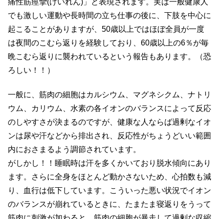
痛性筋痙攣(けいれん)」と表現されます。実は一般健康人
でも激しい運動や長時間の立ち仕事の後に、下肢を中心に
起こることがありますが、50歳以上ではほぼ全員が一度
は夜間のこむら返りを経験しており、60歳以上の6％が毎
晩こむら返りに襲われているという報告もあります。（恐
ろしい！！）
一般に、筋肉の細胞はカルシウム、マグネシクム、ナトリ
ウム、カリウム、水素の各イオンのバランスによって反応
のしやすさが決まるのですが、健康な人ならば過剰なイオ
ンは尿や汗などから排出され、反応性がちょうどいい範囲
内におさまるよう調節されています。
がしかし！！睡眠時は汗を多くかいており脱水傾向にあり
ます。さらに全身をほとんど動かさないため、心拍数も減
り、血行は低下しています。こういった悪い状況でイオン
のバランスが崩れているときに、たまたま寝返りをうって
筋肉に刺激が加わると、筋肉の細胞が暴走して過剰な収縮