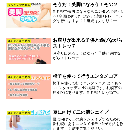
そうだ！美脚になろう！その２
エンタメコア 動画
新札幌で美脚になるならエンタメボディN
へ♪今回は横向きになって美脚トレーニン
グを行いますよ！！継続は力なり！一緒
にやって美脚を手に入れよう♪
お座りが出来る子供と遊びながら
エンタメコア 動画
ストレッチ
お座り出来るようになった子供と遊びな
がらストレッチ
椅子を使って行うエンタメコア
エンタメコア 動画
椅子を使って行うエンタメコア どうも〜
♪エンタメボディNの高梨です。札幌市の
厚別区にあります、新札幌という街でピ
ラティスと整体を行なって健康のお手伝
いをしています♪ピラティスについて知り
たい方はこちらの記事を読んで下さい♪は
い！！という事で...
夏に向けて二の腕シェイプ
エンタメコア 動画
夏に向けて二の腕をシェイプするために
新札幌にあるエンタメボディNが方法を教
えます！！是非ご覧ください。