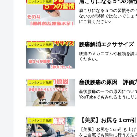
肩こりになる５つの習
エンタメコア 動画
肩こりになる５つの習慣その
ないのが現状ではないでしょ
にご覧ください♪
腰痛解消エクササイズ
エンタメコア 動画
腰痛のメカニズムや種類を説
ください。
産後腰痛の原因 評価
エンタメコア 動画
産後腰痛の一つの原因につい
YouTubeでもみれるよう
【美尻】お尻を１cm
エンタメコア 動画
【美尻】お尻を１cm引き上
をご自宅でも簡単に行う方法