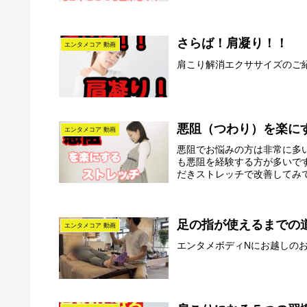
さらば！肩凝り！！
エンタメコア 動画
肩こり解消エクササイズのご
悪阻（つわり）を楽に
エンタメコア 動画
悪阻でお悩みの方は非常に多
も悪阻を経験する方が多いで
だきストレッチで改善してみ
足の指が使えるまでの
エンタメコア 動画
エンタメボディNにお越しの