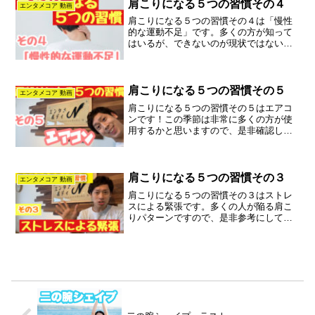
肩こりになる５つの習慣その４
エンタメコア 動画
肩こりになる５つの習慣その４は「慢性
的な運動不足」です。多くの方が知って
はいるが、できないのが現状ではないで
しょうか？？今回は運動紹介ではなく、
雑談になります。時間のある時にご覧く
ださい♪
肩こりになる５つの習慣その５
エンタメコア 動画
肩こりになる５つの習慣その５はエアコ
ンです！この季節は非常に多くの方が使
用するかと思いますので、是非確認して
対策をとってください♪
肩こりになる５つの習慣その３
エンタメコア 動画
肩こりになる５つの習慣その３はストレ
スによる緊張です。多くの人が陥る肩こ
りパターンですので、是非参考にしてみ
て下さい。