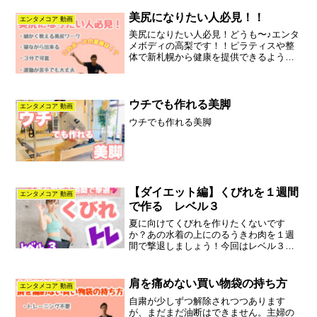
美尻になりたい人必見！！
エンタメコア 動画
美尻になりたい人必見！どうも〜♪エンタ
メボディの高梨です！！ピラティスや整
体で新札幌から健康を提供できるように
毎日頑張っております！！はい！！と言
うことで今回ご紹介する運動は寝ながら
簡単にできる運動です！！ピラティスの
ワークの一つでもある「...
ウチでも作れる美脚
エンタメコア 動画
ウチでも作れる美脚
【ダイエット編】くびれを１週間
エンタメコア 動画
で作る レベル３
夏に向けてくびれを作りたくないです
か？あの水着の上にのるうきわ肉を１週
間で撃退しましょう！今回はレベル３で
すのでかなりハードです！！レベル１・
２が余裕だった人のみ行ってください！
肩を痛めない買い物袋の持ち方
エンタメコア 動画
自粛が少しずつ解除されつつあります
が、まだまだ油断はできません。主婦の