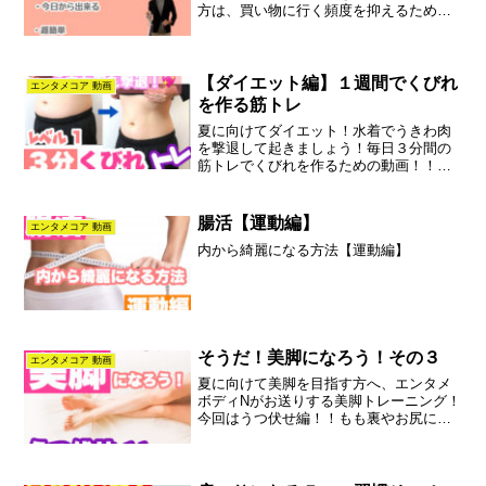
方は、買い物に行く頻度を抑えるために
一気に買い物をしているそうですが、そ
のせいで荷物が重くなり肩を痛めること
が多くなっているそうです。実は、この
原因は買い物袋の持ち方だったりしま
【ダイエット編】１週間でくびれ
エンタメコア 動画
す。コツをつかめば痛みは無くなりま
を作る筋トレ
す。是非ご覧ください。
夏に向けてダイエット！水着でうきわ肉
を撃退して起きましょう！毎日３分間の
筋トレでくびれを作るための動画！！動
画を見ながら一緒にくびれを作りましょ
う♪
腸活【運動編】
エンタメコア 動画
内から綺麗になる方法【運動編】
そうだ！美脚になろう！その３
エンタメコア 動画
夏に向けて美脚を目指す方へ、エンタメ
ボディNがお送りする美脚トレーニング！
今回はうつ伏せ編！！もも裏やお尻にも
効果があります。是非お試しください♪