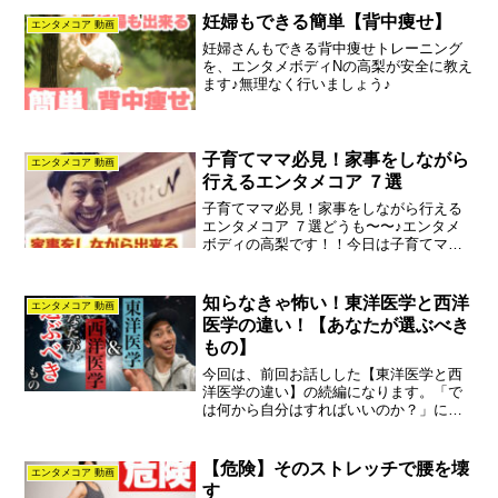
妊婦もできる簡単【背中痩せ】
エンタメコア 動画
妊婦さんもできる背中痩せトレーニング
を、エンタメボディNの高梨が安全に教え
ます♪無理なく行いましょう♪
子育てママ必見！家事をしながら
エンタメコア 動画
行えるエンタメコア ７選
子育てママ必見！家事をしながら行える
エンタメコア ７選どうも〜〜♪エンタメ
ボディの高梨です！！今日は子育てママ
必見です！！子育てママは主婦の中でも
特に時間がないんです！！睡眠時間もま
まならず、寝れるときに寝る。起きてる
知らなきゃ怖い！東洋医学と西洋
エンタメコア 動画
時は家事に追われ、やっ...
医学の違い！【あなたが選ぶべき
もの】
今回は、前回お話しした【東洋医学と西
洋医学の違い】の続編になります。「で
は何から自分はすればいいのか？」につ
いてとあるサイトを使いながらお話しし
ていきます。自分がどんなタイプの人間
なのか２分もあればわかると思いますの
【危険】そのストレッチで腰を壊
エンタメコア 動画
で是非ご覧ください。
す