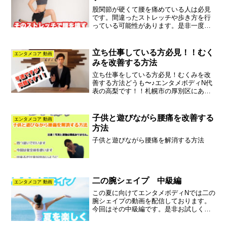
股関節が硬くて腰を痛めている人は必見
です。間違ったストレッチや歩き方を行
っている可能性があります。是非一度ご
覧ください。
立ち仕事している方必見！！むく
エンタメコア 動画
みを改善する方法
立ち仕事をしている方必見！むくみを改
善する方法どうも〜♪エンタメボディN代
表の高梨です！！札幌市の厚別区にあり
ます新札幌という街から、ピラティスや
整体で健康のお手伝いをしております♪ピ
ラティスについて知りたい方はこちらか
子供と遊びながら腰痛を改善する
エンタメコア 動画
らどうぞ♪はい！！と...
方法
子供と遊びながら腰痛を解消する方法
二の腕シェイプ 中級編
エンタメコア 動画
この夏に向けてエンタメボディNでは二の
腕シェイプの動画を配信しております。
今回はその中級編です。是非お試しくだ
さい♪