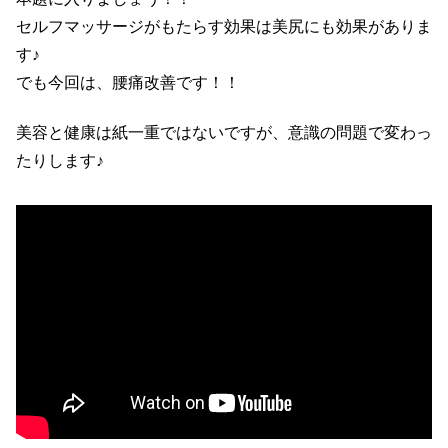
セルフマッサージがもたらす効果は美尻にも効果がありま
す♪
でも今回は、腰痛改善です！！
美容と健康は紙一重ではないですが、意識の問題で変わっ
たりします♪