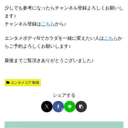
少しでも参考になったらチャンネル登録よろしくお願いし
ます♪
チャンネル登録は
こちら
から♪
エンタメボディNでカラダを一緒に変えたい人は
こちら
か
らご予約よろしくお願いします♪
最後までご覧頂きありがとうございました♪
エンタメコア 動画
シェアする
0