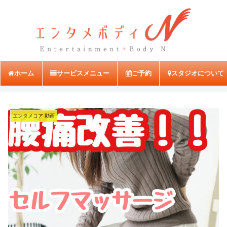
ホーム
サービスメニュー
ご予約
スタジオについて
エンタメコア 動画