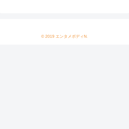
© 2019 エンタメボディN.