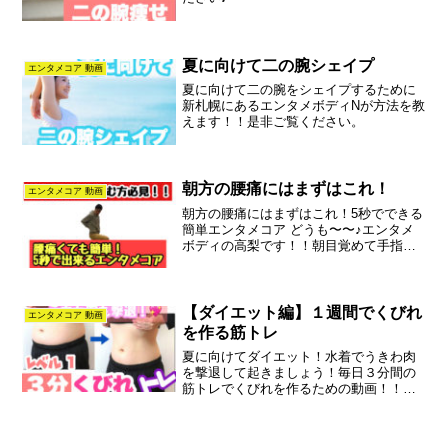
夏に向けて二の腕シェイプ
エンタメコア 動画
夏に向けて二の腕をシェイプするために
新札幌にあるエンタメボディNが方法を教
えます！！是非ご覧ください。
朝方の腰痛にはまずはこれ！
エンタメコア 動画
朝方の腰痛にはまずはこれ！5秒でできる
簡単エンタメコア どうも〜〜♪エンタメ
ボディの高梨です！！朝目覚めて手指消
毒をしようと思ったら、なんだか腰が痛
いなってことありますよね？そんな時は
沢山無理やり背骨を動かしても大概悪化
します。なぜなら、そ...
【ダイエット編】１週間でくびれ
エンタメコア 動画
を作る筋トレ
夏に向けてダイエット！水着でうきわ肉
を撃退して起きましょう！毎日３分間の
筋トレでくびれを作るための動画！！動
画を見ながら一緒にくびれを作りましょ
う♪