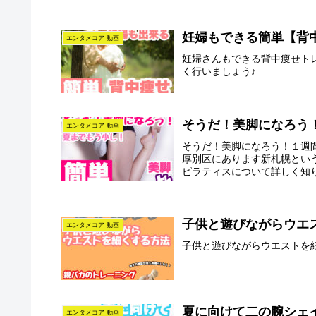
妊婦もできる簡単【背
エンタメコア 動画
妊婦さんもできる背中痩せト
く行いましょう♪
そうだ！美脚になろう
エンタメコア 動画
そうだ！美脚になろう！１週
厚別区にあります新札幌とい
ピラティスについて詳しく知り
子供と遊びながらウエ
エンタメコア 動画
子供と遊びながらウエストを
夏に向けて二の腕シェ
エンタメコア 動画