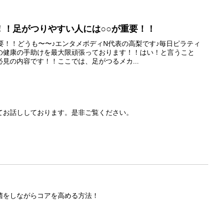
！！足がつりやすい人には○○が重要！！
要！！どうも〜〜♪エンタメボディN代表の高梨です♪毎日ピラティ
の健康の手助けを最大限頑張っております！！はい！と言うこと
見の内容です！！ここでは、足がつるメカ...
てお話ししております。是非ご覧ください。
菌をしながらコアを高める方法！