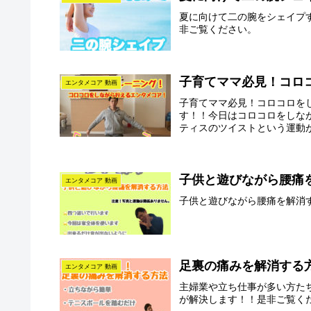
夏に向けて二の腕をシェイプ
非ご覧ください。
子育てママ必見！コロ
エンタメコア 動画
子育てママ必見！コロコロを
す！！今日はコロコロをしな
ティスのツイストという運動が
子供と遊びながら腰痛
エンタメコア 動画
子供と遊びながら腰痛を解消
足裏の痛みを解消する
エンタメコア 動画
主婦業や立ち仕事が多い方た
が解決します！！是非ご覧く