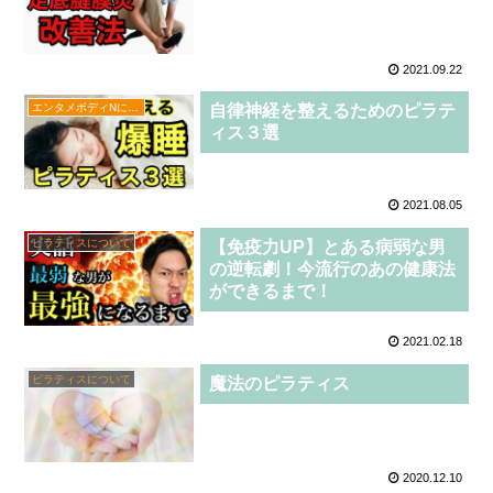
2021.09.22
エンタメボディNについて
自律神経を整えるためのピラテ
ィス３選
2021.08.05
ピラティスについて
【免疫力UP】とある病弱な男
の逆転劇！今流行のあの健康法
ができるまで！
2021.02.18
ピラティスについて
魔法のピラティス
2020.12.10