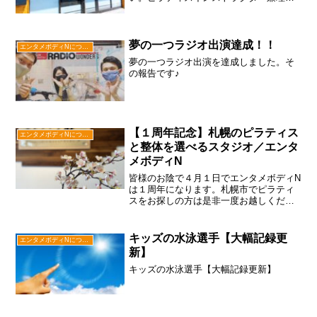
療法士という国家資格を保有しており解
剖学・生理学の知識に特化しており病態
理解も高く安心して運動を行うことがで
きます。また、ピラティスだけではなく
夢の一つラジオ出演達成！！
エンタメボディNについて
整体も行なっております。
夢の一つラジオ出演を達成しました。そ
の報告です♪
【１周年記念】札幌のピラティス
エンタメボディNについて
と整体を選べるスタジオ／エンタ
メボディN
皆様のお陰で４月１日でエンタメボディN
は１周年になります。札幌市でピラティ
スをお探しの方は是非一度お越しくださ
い。キャンペーンで、グループレッスン
通い放題の割り引き、全てに使える１０
００円引き券、学生割引も始めました。
キッズの水泳選手【大幅記録更
エンタメボディNについて
是非この機会にカラダのメンテナンスを
新】
してみてはいかがでしょうか？お待ちし
ております。
キッズの水泳選手【大幅記録更新】