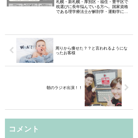
のオーダーメイド枕”
札幌・新札幌・厚別区・福住・豊平区で
枕選びに長年悩んでいる方へ。国家資格
である理学療法士が解剖学・運動学に基
づいて作るオーダーメイド枕で、肩こ
り・頭痛・腰痛・食いしばり・無呼吸症
候群・自律神経の乱れを根本からサポー
ト。疲労回復を高め、朝スッキリ起きら
れる体へ導きます。エンタメボディN・エ
ンタボディN &えぬ鍼灸院で体験・調整可
能。
周りから痩せた？？と言われるようにな
ったお客様
朝のラジオ出演！！
コメント